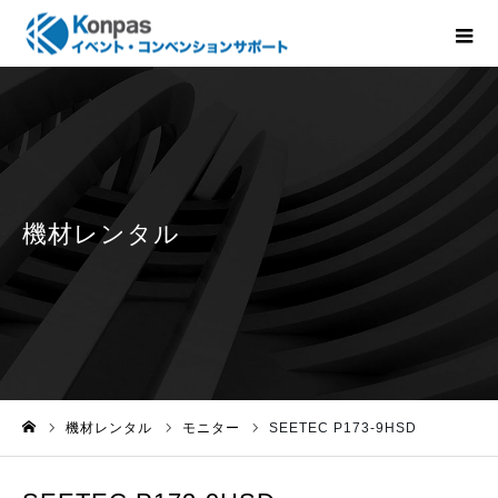
機材レンタル
モニター
SEETEC P173-9HSD
ホーム