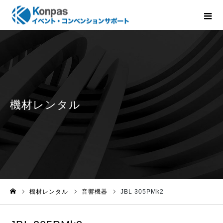
機材レンタル
音響機器
JBL 305PMk2
ホーム