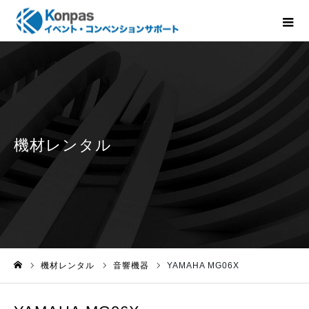
機材レンタル
音響機器
YAMAHA MG06X
ホーム