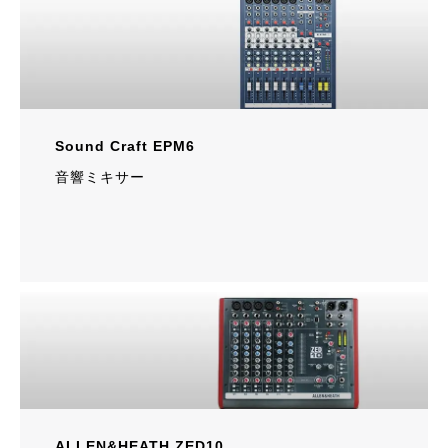
Sound Craft EPM6
音響ミキサー
ALLEN&HEATH ZED10